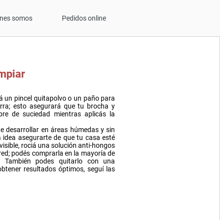
enes somos
Pedidos online
mpiar
 un pincel quitapolvo o un paño para
ierra; esto asegurará que tu brocha y
bre de suciedad mientras aplicás la
e desarrollar en áreas húmedas y sin
a idea asegurarte de que tu casa esté
 visible, rociá una solución anti-hongos
ed; podés comprarla en la mayoría de
s. También podes quitarlo con una
btener resultados óptimos, seguí las