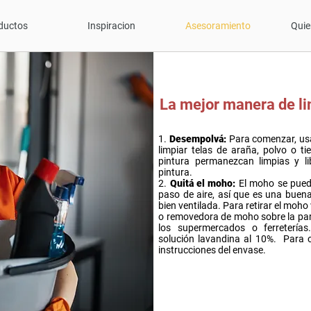
ductos
Inspiracion
Asesoramiento
Qui
La mejor manera de li
1.
Desempolvá:
Para comenzar, usá
limpiar telas de araña, polvo o t
pintura permanezcan limpias y li
pintura.
2.
Quitá el moho:
El moho se pued
paso de aire, así que es una buen
bien ventilada. Para retirar el moho
o removedora de moho sobre la par
los supermercados o ferretería
solución lavandina al 10%. Para o
instrucciones del envase.