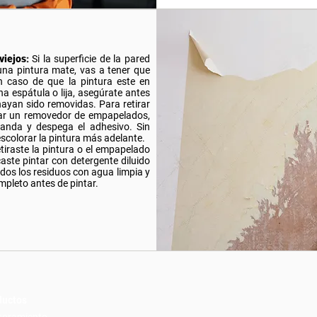
viejos
:
Si la superficie de la pared
 una pintura mate, vas a tener que
 En caso de que la pintura este en
 espátula o lija, asegúrate antes
 hayan sido removidas. Para retirar
ar un removedor de empapelados,
landa y despega el adhesivo. Sin
scolorar la pintura más adelante.
tiraste la pintura o el empapelado
icaste pintar con detergente diluido
odos los residuos con agua limpia y
mpleto antes de pintar.
ductos